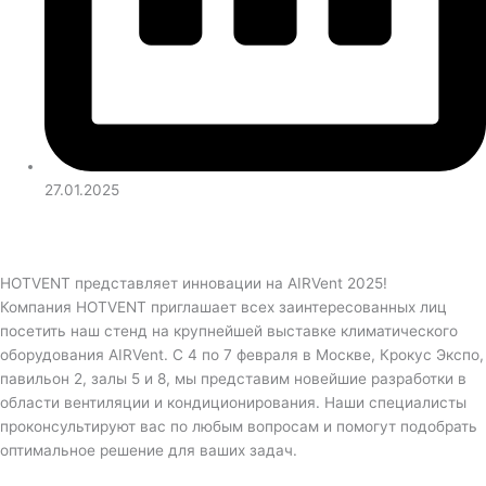
27.01.2025
HOTVENT представляет инновации на AIRVent 2025!
Компания HOTVENT приглашает всех заинтересованных лиц
посетить наш стенд на крупнейшей выставке климатического
оборудования AIRVent. С 4 по 7 февраля в Москве, Крокус Экспо,
павильон 2, залы 5 и 8, мы представим новейшие разработки в
области вентиляции и кондиционирования. Наши специалисты
проконсультируют вас по любым вопросам и помогут подобрать
оптимальное решение для ваших задач.