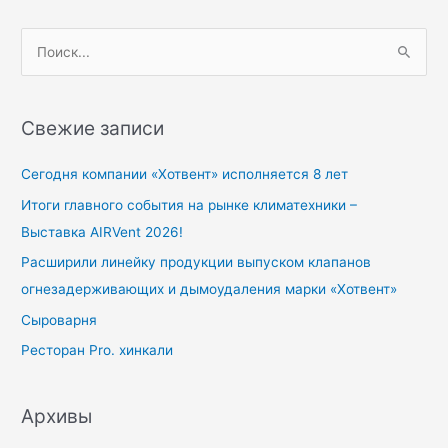
П
о
и
Свежие записи
с
к
Сегодня компании «Хотвент» исполняется 8 лет
:
Итоги главного события на рынке климатехники –
Выставка AIRVent 2026!
Расширили линейку продукции выпуском клапанов
огнезадерживающих и дымоудаления марки «Хотвент»
Сыроварня
Ресторан Pro. хинкали
Архивы