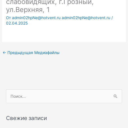
слабовидящих, г.Грозный,
ул.Верхняя, 1
От
admin02hpNe@hotvent.ru admin02hpNe@hotvent.ru
/
02.04.2025
←
Предыдущая Медиафайлы
П
о
и
Свежие записи
с