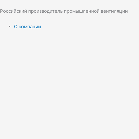
Перейти
к
Российский производитель промышленной вентиляции
содержимому
О компании