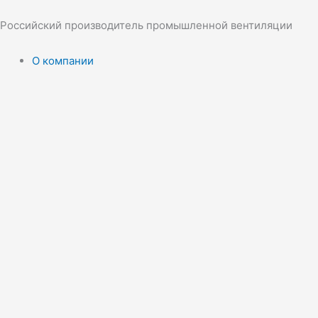
Перейти
к
Российский производитель промышленной вентиляции
содержимому
О компании