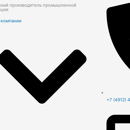
ский производитель промышленной
яции
 компании
+7 (4912) 