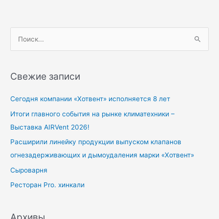
П
о
и
Свежие записи
с
к
Сегодня компании «Хотвент» исполняется 8 лет
:
Итоги главного события на рынке климатехники –
Выставка AIRVent 2026!
Расширили линейку продукции выпуском клапанов
огнезадерживающих и дымоудаления марки «Хотвент»
Сыроварня
Ресторан Pro. хинкали
Архивы