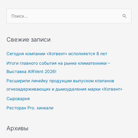
П
о
и
Свежие записи
с
к
Сегодня компании «Хотвент» исполняется 8 лет
:
Итоги главного события на рынке климатехники –
Выставка AIRVent 2026!
Расширили линейку продукции выпуском клапанов
огнезадерживающих и дымоудаления марки «Хотвент»
Сыроварня
Ресторан Pro. хинкали
Архивы