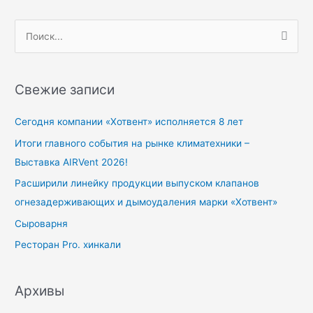
П
о
и
Свежие записи
с
к
Сегодня компании «Хотвент» исполняется 8 лет
:
Итоги главного события на рынке климатехники –
Выставка AIRVent 2026!
Расширили линейку продукции выпуском клапанов
огнезадерживающих и дымоудаления марки «Хотвент»
Сыроварня
Ресторан Pro. хинкали
Архивы