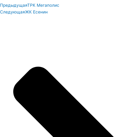
Предыдущая
ТРК Мегаполис
Следующая
ЖК Есенин