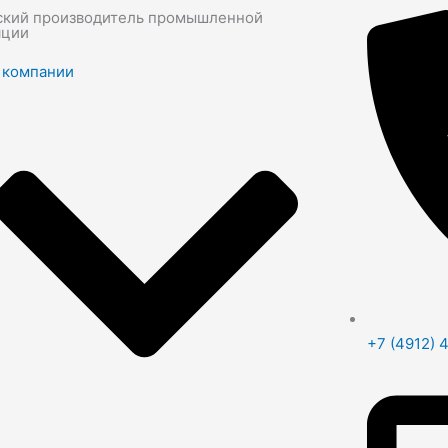
ский производитель промышленной
яции
 компании
+7 (4912) 