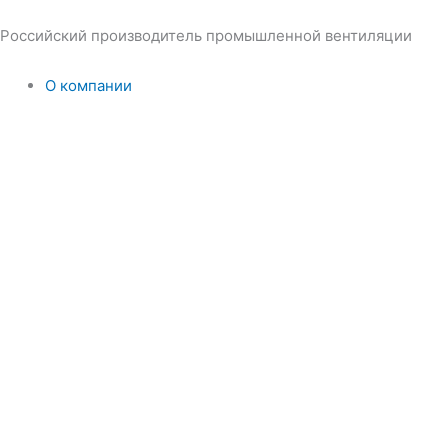
Перейти
к
Российский производитель промышленной вентиляции
содержимому
О компании