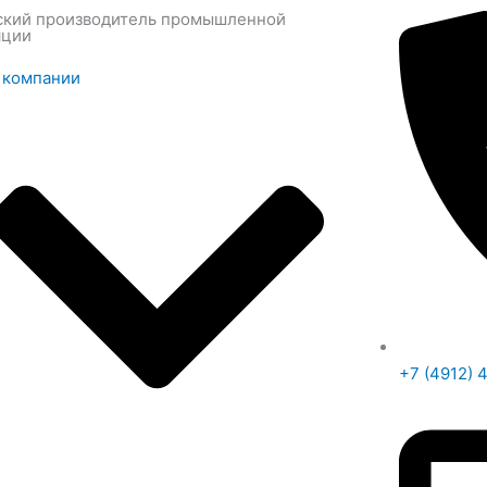
ский производитель промышленной
яции
 компании
+7 (4912) 