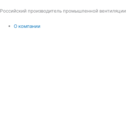
Перейти
к
Российский производитель промышленной вентиляции
содержимому
О компании