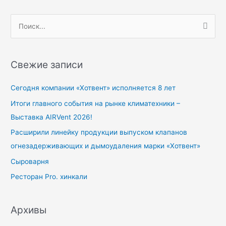
П
о
и
Свежие записи
с
к
Сегодня компании «Хотвент» исполняется 8 лет
:
Итоги главного события на рынке климатехники –
Выставка AIRVent 2026!
Расширили линейку продукции выпуском клапанов
огнезадерживающих и дымоудаления марки «Хотвент»
Сыроварня
Ресторан Pro. хинкали
Архивы