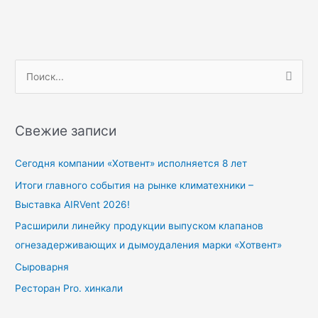
П
о
и
Свежие записи
с
к
Сегодня компании «Хотвент» исполняется 8 лет
:
Итоги главного события на рынке климатехники –
Выставка AIRVent 2026!
Расширили линейку продукции выпуском клапанов
огнезадерживающих и дымоудаления марки «Хотвент»
Сыроварня
Ресторан Pro. хинкали