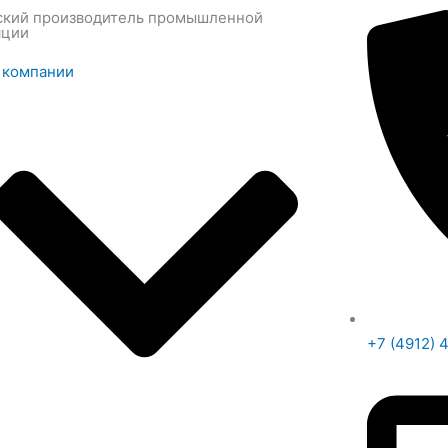
ский производитель промышленной
яции
 компании
+7 (4912) 