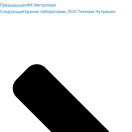
Предыдущая
ЖК Метропарк
Следующая
Здание лаборатории, ООО Техкорм Нутришен