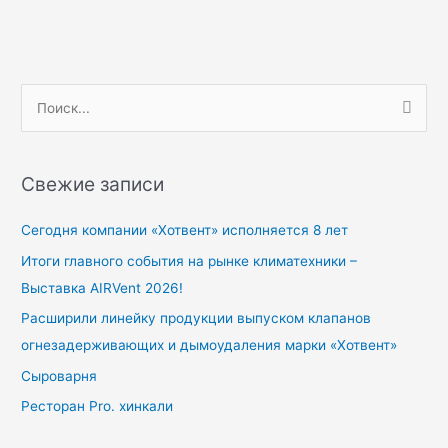
П
о
и
Свежие записи
с
к
Сегодня компании «Хотвент» исполняется 8 лет
:
Итоги главного события на рынке климатехники –
Выставка AIRVent 2026!
Расширили линейку продукции выпуском клапанов
огнезадерживающих и дымоудаления марки «Хотвент»
Сыроварня
Ресторан Pro. хинкали