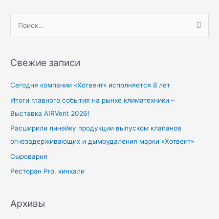
П
о
и
Свежие записи
с
к
Сегодня компании «Хотвент» исполняется 8 лет
:
Итоги главного события на рынке климатехники –
Выставка AIRVent 2026!
Расширили линейку продукции выпуском клапанов
огнезадерживающих и дымоудаления марки «Хотвент»
Сыроварня
Ресторан Pro. хинкали
Архивы