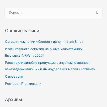
П
о
и
Свежие записи
с
к
Сегодня компании «Хотвент» исполняется 8 лет
:
Итоги главного события на рынке климатехники –
Выставка AIRVent 2026!
Расширили линейку продукции выпуском клапанов
огнезадерживающих и дымоудаления марки «Хотвент»
Сыроварня
Ресторан Pro. хинкали
Архивы