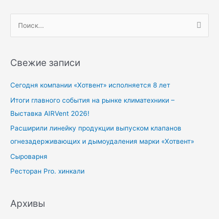
П
о
и
Свежие записи
с
к
Сегодня компании «Хотвент» исполняется 8 лет
:
Итоги главного события на рынке климатехники –
Выставка AIRVent 2026!
Расширили линейку продукции выпуском клапанов
огнезадерживающих и дымоудаления марки «Хотвент»
Сыроварня
Ресторан Pro. хинкали
Архивы