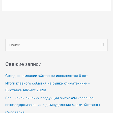
П
о
и
Свежие записи
с
к
Сегодня компании «Хотвент» исполняется 8 лет
:
Итоги главного события на рынке климатехники –
Выставка AIRVent 2026!
Расширили линейку продукции выпуском клапанов
огнезадерживающих и дымоудаления марки «Хотвент»
Сыроварня